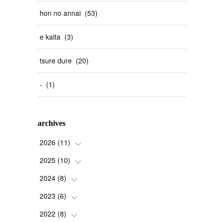
hon no annai
(
53
)
e kaita
(
3
)
tsure dure
(
20
)
-
(
1
)
archives
2026
(
11
)
2025
(
10
(
1
)
)
(
2
)
2024
(
8
(
)
2
)
(
1
)
(
1
)
2023
(
6
(
)
2
)
(
2
)
(
1
)
(
3
)
2022
(
8
(
)
1
)