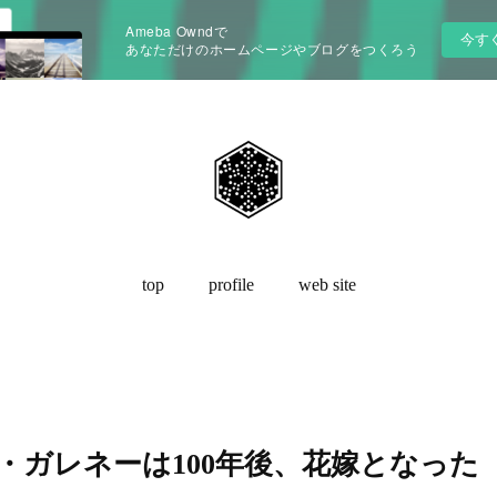
Ameba Owndで
今す
あなただけのホームページやブログをつくろう
top
profile
web site
・ガレネーは100年後、花嫁となった