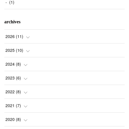
-
(
1
)
archives
2026
(
11
)
(
1
)
2025
(
10
)
(
2
)
(
2
)
2024
(
8
)
(
1
)
(
1
)
(
2
)
2023
(
6
)
(
2
)
(
1
)
(
3
)
(
1
)
2022
(
8
)
(
4
)
(
1
)
(
1
)
(
1
)
(
1
)
2021
(
7
)
(
1
)
(
1
)
(
1
)
(
1
)
(
1
)
(
1
)
2020
(
8
)