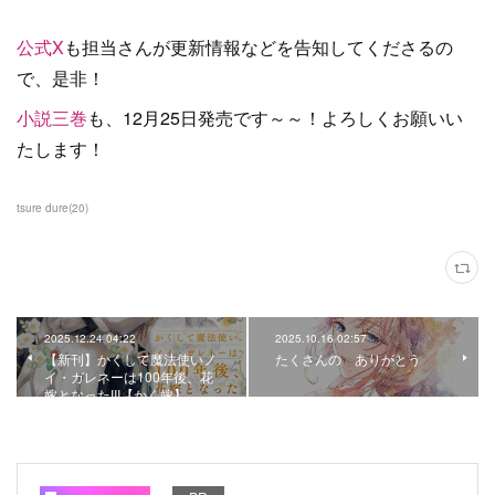
公式X
も担当さんが更新情報などを告知してくださるの
で、是非！
小説三巻
も、12月25日発売です～～！よろしくお願いい
たします！
tsure dure
(
20
)
2025.12.24 04:22
2025.10.16 02:57
【新刊】かくして魔法使いノ
たくさんの ありがとう
イ・ガレネーは100年後、花
嫁となったIII【かく嫁】