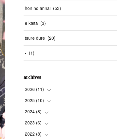
hon no annai
(
53
)
e kaita
(
3
)
tsure dure
(
20
)
-
(
1
)
archives
2026
(
11
)
2025
(
10
(
1
)
)
(
2
)
2024
(
8
(
)
2
)
(
1
)
(
1
)
2023
(
6
(
)
2
)
(
2
)
(
1
)
(
3
)
2022
(
8
(
)
1
)