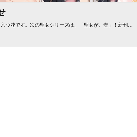
せ
。六つ花です。次の聖女シリーズは、「聖女が、壺」！新刊…