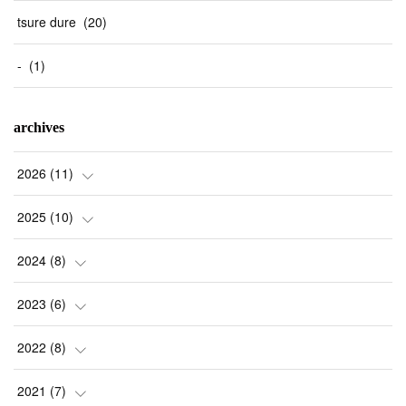
tsure dure
(
20
)
-
(
1
)
archives
2026
(
11
)
(
1
)
2025
(
10
)
(
2
)
(
2
)
2024
(
8
)
(
1
)
(
1
)
(
2
)
2023
(
6
)
(
2
)
(
1
)
(
3
)
(
1
)
2022
(
8
)
(
4
)
(
1
)
(
1
)
(
1
)
(
1
)
2021
(
7
)