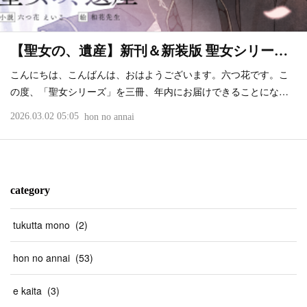
【聖女の、遺産】新刊＆新装版 聖女シリー…
こんにちは、こんばんは、おはようございます。六つ花です。こ
の度、「聖女シリーズ」を三冊、年内にお届けできることにな…
2026.03.02 05:05
hon no annai
category
tukutta mono
(
2
)
hon no annai
(
53
)
e kaita
(
3
)