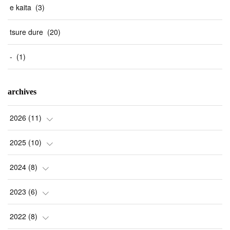
e kaita
(
3
)
tsure dure
(
20
)
-
(
1
)
archives
2026
(
11
)
(
1
)
2025
(
10
)
(
2
)
(
2
)
2024
(
8
)
(
1
)
(
1
)
(
2
)
2023
(
6
)
(
2
)
(
1
)
(
3
)
(
1
)
2022
(
8
)