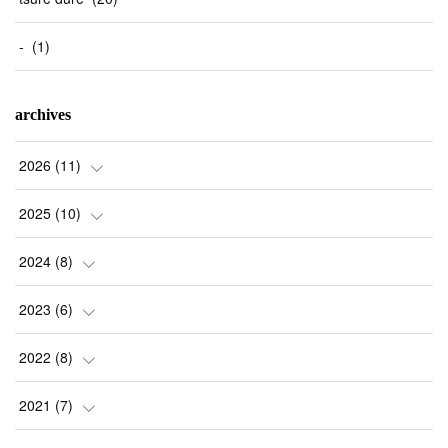
-
(
1
)
archives
2026
(
11
)
(
1
)
2025
(
10
)
(
2
)
(
2
)
2024
(
8
)
(
1
)
(
1
)
(
2
)
2023
(
6
)
(
2
)
(
1
)
(
3
)
(
1
)
2022
(
8
)
(
4
)
(
1
)
(
1
)
(
1
)
(
1
)
2021
(
7
)
(
1
)
(
1
)
(
1
)
(
1
)