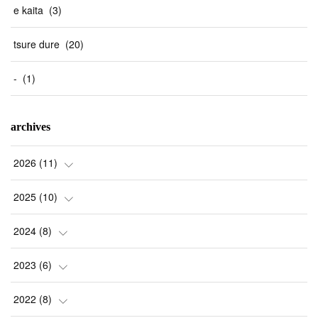
e kaita
(
3
)
tsure dure
(
20
)
-
(
1
)
archives
2026
(
11
)
(
1
)
2025
(
10
)
(
2
)
(
2
)
2024
(
8
)
(
1
)
(
1
)
(
2
)
2023
(
6
)
(
2
)
(
1
)
(
3
)
(
1
)
2022
(
8
)