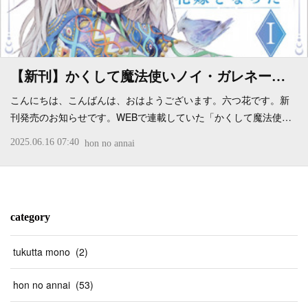
【新刊】かくして魔法使いノイ・ガレネー…
こんにちは、こんばんは、おはようございます。六つ花です。新
刊発売のお知らせです。WEBで連載していた「かくして魔法使…
2025.06.16 07:40
hon no annai
category
tukutta mono
(
2
)
hon no annai
(
53
)