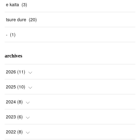
e kaita
(
3
)
tsure dure
(
20
)
-
(
1
)
archives
2026
(
11
)
(
1
)
2025
(
10
)
(
2
)
(
2
)
2024
(
8
)
(
1
)
(
1
)
(
2
)
2023
(
6
)
(
2
)
(
1
)
(
3
)
(
1
)
2022
(
8
)