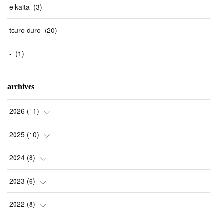
e kaita
(
3
)
tsure dure
(
20
)
-
(
1
)
archives
2026
(
11
)
(
1
)
2025
(
10
)
(
2
)
(
2
)
2024
(
8
)
(
1
)
(
1
)
(
2
)
2023
(
6
)
(
2
)
(
1
)
(
3
)
(
1
)
2022
(
8
)