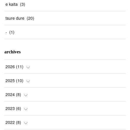
e kaita
(
3
)
tsure dure
(
20
)
-
(
1
)
archives
2026
(
11
)
(
1
)
2025
(
10
)
(
2
)
(
2
)
2024
(
8
)
(
1
)
(
1
)
(
2
)
2023
(
6
)
(
2
)
(
1
)
(
3
)
(
1
)
2022
(
8
)