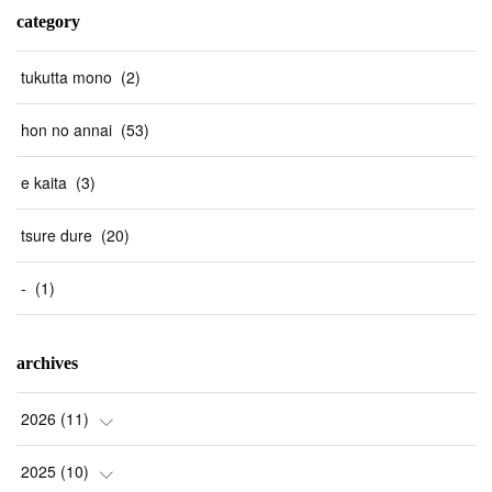
category
tukutta mono
(
2
)
hon no annai
(
53
)
e kaita
(
3
)
tsure dure
(
20
)
-
(
1
)
archives
2026
(
11
)
(
1
)
2025
(
10
)