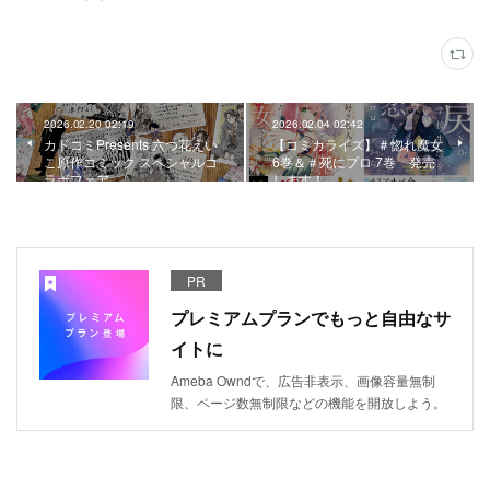
2026.02.20 02:19
2026.02.04 02:42
カドコミPresents 六つ花えい
【コミカライズ】＃惚れ魔女
こ原作コミック スペシャルコ
6巻＆＃死にプロ 7巻 発売
ラボフェア
します！
PR
プレミアムプランでもっと自由なサ
イトに
Ameba Owndで、広告非表示、画像容量無制
限、ページ数無制限などの機能を開放しよう。