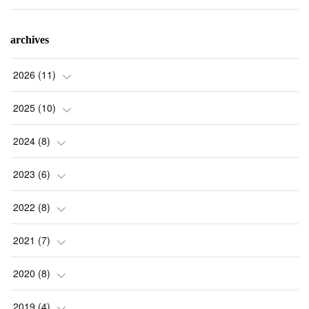
archives
2026
(
11
)
(
1
)
2025
(
10
)
(
2
)
(
2
)
2024
(
8
)
(
1
)
(
1
)
(
2
)
2023
(
6
)
(
2
)
(
1
)
(
3
)
(
1
)
2022
(
8
)
(
4
)
(
1
)
(
1
)
(
1
)
(
1
)
2021
(
7
)
(
1
)
(
1
)
(
1
)
(
1
)
(
1
)
(
1
)
2020
(
8
)
(
1
)
(
1
)
(
1
)
(
1
)
(
1
)
(
1
)
2019
(
4
)