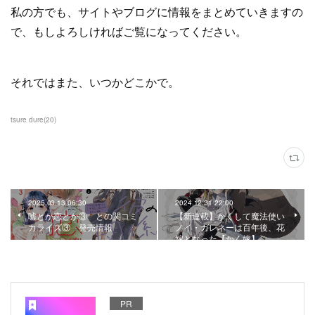
私の方でも、サイトやブログに情報をまとめていきますの
で、もしよろしければご覧になってください。
それではまた、いつかどこかで。
tsure dure
(
20
)
2025.03.13 06:30
2024.12.31 22:00
嘘とか恋とか③ との関コミ
【新連載】かくして魔法使い
カライズ③ 発売情報
ノイ・ガレネーは百年後、花
嫁となった【かく嫁】
PR