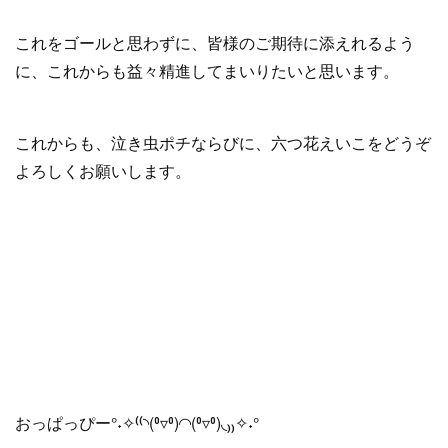
これをゴールと思わずに、皆様のご期待に添えれるよう
に、これからも益々精進してまいりたいと思います。
これからも、泣き虫ポチならびに、六つ花えいこをどうぞ
よろしくお願いします。
おっぱっぴー°˖✧⁽⁽◝(⁰▿⁰)◜◝(⁰▿⁰)◟₎₎✧˖°