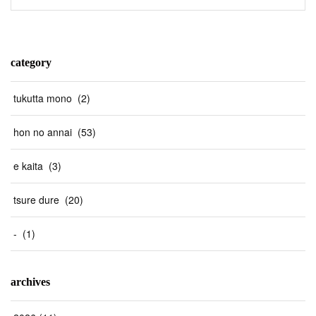
category
tukutta mono
(
2
)
hon no annai
(
53
)
e kaita
(
3
)
tsure dure
(
20
)
-
(
1
)
archives