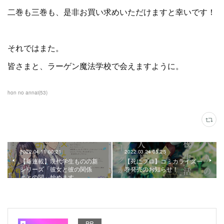
二巻も三巻も、是非お買い求めいただけますと幸いです！
それではまた。
皆さまと、ラーゲン魔法学校で会えますように。
hon no annai
(
53
)
2022.04.11 00:21
2022.03.24 05:25
【新連載】現代学生ものの新
【死にプロ】コミカライズ一
シリーズ「彼女と彼の関係
巻発売のお知らせ！
＃との関」始めます。
PR