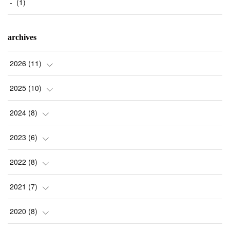
-
(
1
)
archives
2026
(
11
)
(
1
)
2025
(
10
)
(
2
)
(
2
)
2024
(
8
)
(
1
)
(
1
)
(
2
)
2023
(
6
)
(
2
)
(
1
)
(
3
)
(
1
)
2022
(
8
)
(
4
)
(
1
)
(
1
)
(
1
)
(
1
)
2021
(
7
)
(
1
)
(
1
)
(
1
)
(
1
)
(
1
)
(
1
)
2020
(
8
)