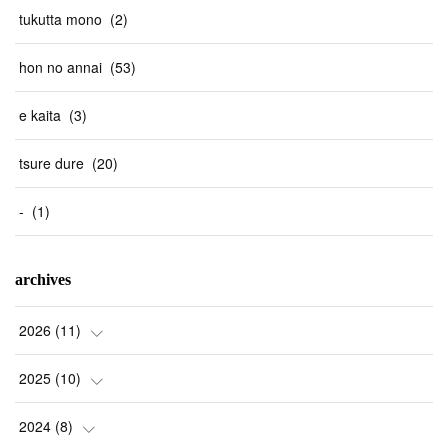
tukutta mono
(
2
)
hon no annai
(
53
)
e kaita
(
3
)
tsure dure
(
20
)
-
(
1
)
archives
2026
(
11
)
(
1
)
2025
(
10
)
(
2
)
(
2
)
2024
(
8
)