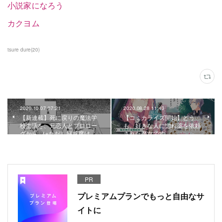
小説家になろう
カクヨム
tsure dure
(
20
)
2020.10.07 07:21
2020.08.28 11:43
【新連載】死に戻りの魔法学
【コミカライズ開始】どう
校生活を、元恋人とプロロー
も、好きな人に惚れ薬を依頼
グから （※ただし好感度は…
された魔女です。
PR
プレミアムプランでもっと自由なサ
イトに