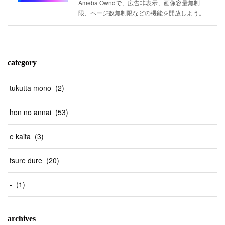
Ameba Owndで、広告非表示、画像容量無制
限、ページ数無制限などの機能を開放しよう。
category
tukutta mono
(
2
)
hon no annai
(
53
)
e kaita
(
3
)
tsure dure
(
20
)
-
(
1
)
archives