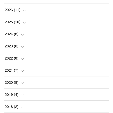
2026
(
11
)
(
1
)
2025
(
10
)
(
2
)
(
2
)
2024
(
8
)
(
1
)
(
1
)
(
2
)
2023
(
6
)
(
2
)
(
1
)
(
3
)
(
1
)
2022
(
8
)
(
4
)
(
1
)
(
1
)
(
1
)
(
1
)
2021
(
7
)
(
1
)
(
1
)
(
1
)
(
1
)
(
1
)
(
1
)
2020
(
8
)
(
1
)
(
1
)
(
1
)
(
1
)
(
1
)
(
1
)
2019
(
4
)
(
1
)
(
1
)
(
2
)
(
1
)
(
1
)
(
1
)
2018
(
2
)